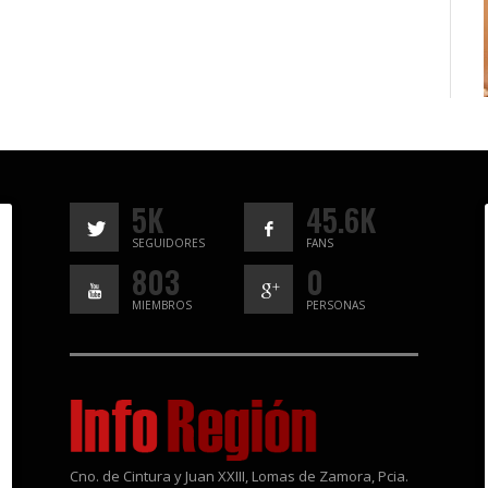
5K
45.6K
SEGUIDORES
FANS
803
0
MIEMBROS
PERSONAS
Cno. de Cintura y Juan XXIII, Lomas de Zamora, Pcia.