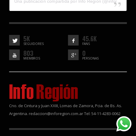
Una publicación compartida por Info Región (@inforegion_redes)
5K
45.6K
SEGUIDORES
FANS
803
0
MIEMBROS
PERSONAS
Cno. de Cintura y Juan XXIII, Lomas de Zamora, Pcia. de Bs. As.
Argentina. redaccion@inforegion.com.ar Tel: 54-11-4283-0062