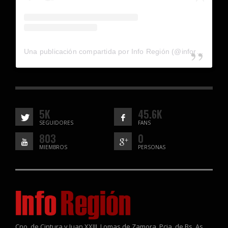
Una publicación compartida por Info Región (@inforegion_redes)
5K
45.6K
SEGUIDORES
FANS
803
0
MIEMBROS
PERSONAS
Cno. de Cintura y Juan XXIII, Lomas de Zamora, Pcia. de Bs. As.