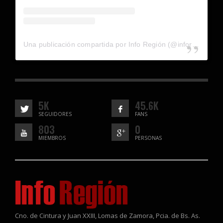
Una publicación compartida por Info Región (@inforegion_redes)
5K
45.6K
SEGUIDORES
FANS
803
0
MIEMBROS
PERSONAS
Cno. de Cintura y Juan XXIII, Lomas de Zamora, Pcia. de Bs. As.