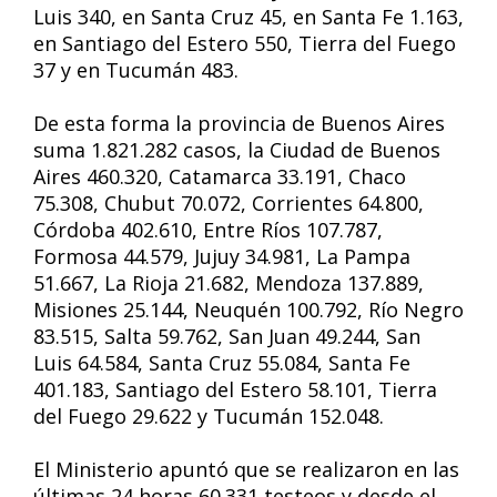
Luis 340, en Santa Cruz 45, en Santa Fe 1.163,
en Santiago del Estero 550, Tierra del Fuego
37 y en Tucumán 483.
De esta forma la provincia de Buenos Aires
suma 1.821.282 casos, la Ciudad de Buenos
Aires 460.320, Catamarca 33.191, Chaco
75.308, Chubut 70.072, Corrientes 64.800,
Córdoba 402.610, Entre Ríos 107.787,
Formosa 44.579, Jujuy 34.981, La Pampa
51.667, La Rioja 21.682, Mendoza 137.889,
Misiones 25.144, Neuquén 100.792, Río Negro
83.515, Salta 59.762, San Juan 49.244, San
Luis 64.584, Santa Cruz 55.084, Santa Fe
401.183, Santiago del Estero 58.101, Tierra
del Fuego 29.622 y Tucumán 152.048.
El Ministerio apuntó que se realizaron en las
últimas 24 horas 60.331 testeos y desde el