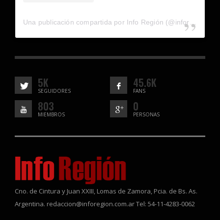
Una publicación compartida por Info Región (@inforegion_redes)
5K
45.6K
SEGUIDORES
FANS
803
0
MIEMBROS
PERSONAS
Cno. de Cintura y Juan XXIII, Lomas de Zamora, Pcia. de Bs. As.
Argentina. redaccion@inforegion.com.ar Tel: 54-11-4283-0062