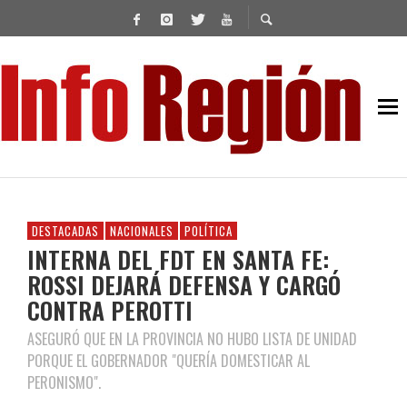
DESTACADAS
NACIONALES
POLÍTICA
INTERNA DEL FDT EN SANTA FE:
ROSSI DEJARÁ DEFENSA Y CARGÓ
CONTRA PEROTTI
ASEGURÓ QUE EN LA PROVINCIA NO HUBO LISTA DE UNIDAD
PORQUE EL GOBERNADOR "QUERÍA DOMESTICAR AL
PERONISMO".