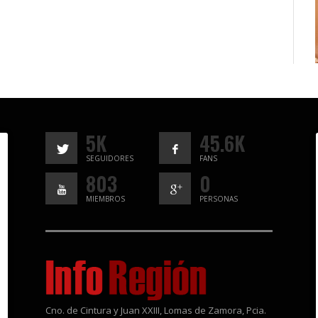
5K
45.6K
SEGUIDORES
FANS
803
0
MIEMBROS
PERSONAS
Cno. de Cintura y Juan XXIII, Lomas de Zamora, Pcia.