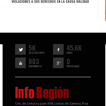
VIOLACIONES A SUS DERECHOS EN LA CAUSA VIALIDAD
5K
45.6K
SEGUIDORES
FANS
803
0
MIEMBROS
PERSONAS
Cno. de Cintura y Juan XXIII, Lomas de Zamora, Pcia.