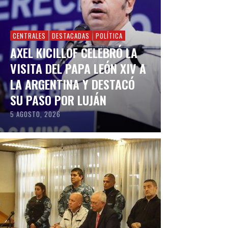
CENTRALES
DESTACADAS
POLÍTICA
AXEL KICILLOF CELEBRÓ LA
VISITA DEL PAPA LEÓN XIV A
LA ARGENTINA Y DESTACÓ
SU PASO POR LUJÁN
5 AGOSTO, 2026