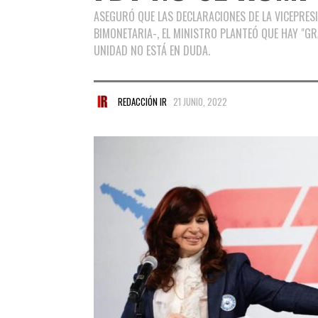
ASEGURÓ QUE LAS DECLARACIONES DE LA VICEPRES
BIMONETARIA-, EL MINISTRO PLANTEÓ QUE HAY "G
UNIDAD NO ESTÁ EN DUDA.
REDACCIÓN IR
21 JUNIO, 2022