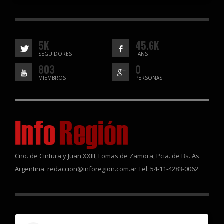
5K
45.6K
SEGUIDORES
FANS
803
0
MIEMBROS
PERSONAS
Cno. de Cintura y Juan XXIII, Lomas de Zamora, Pcia. de Bs. As.
Argentina. redaccion@inforegion.com.ar Tel: 54-11-4283-0062