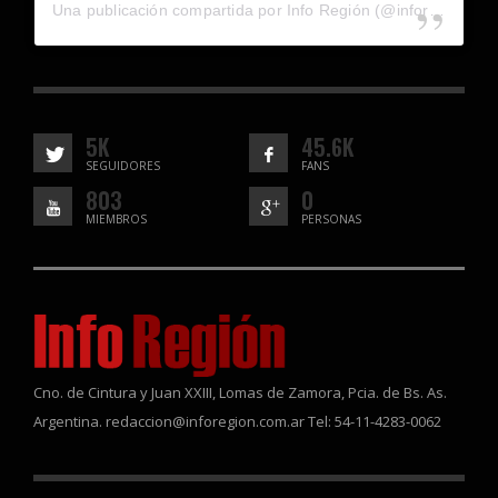
Una publicación compartida por Info Región (@inforegion_redes)
5K
45.6K
SEGUIDORES
FANS
803
0
MIEMBROS
PERSONAS
Cno. de Cintura y Juan XXIII, Lomas de Zamora, Pcia. de Bs. As.
Argentina. redaccion@inforegion.com.ar Tel: 54-11-4283-0062