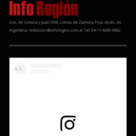
Cno. de Cintura y Juan XXIII, Lomas de Zamora, Pcia. de Bs. As.
Argentina. redaccion@inforegion.com.ar Tel: 54-11-4283-0062