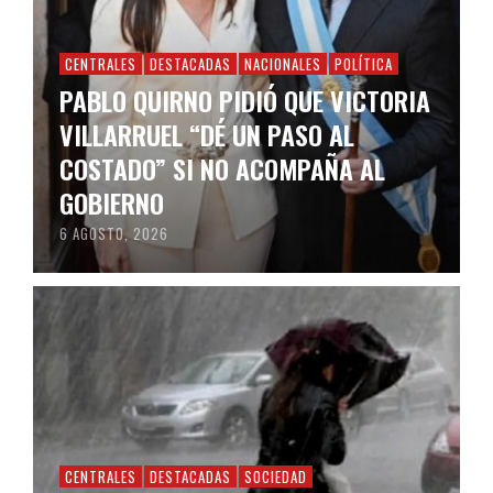
CENTRALES
DESTACADAS
NACIONALES
POLÍTICA
PABLO QUIRNO PIDIÓ QUE VICTORIA
VILLARRUEL “DÉ UN PASO AL
COSTADO” SI NO ACOMPAÑA AL
GOBIERNO
6 AGOSTO, 2026
CENTRALES
DESTACADAS
SOCIEDAD