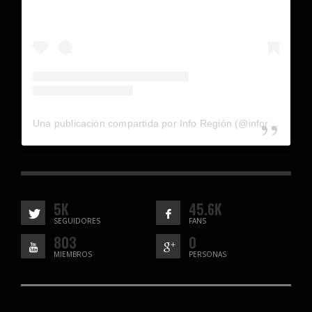
Una publicación compartida por Info Región (@inforegion_redes)
5K
45.6K
SEGUIDORES
FANS
803
0
MIEMBROS
PERSONAS