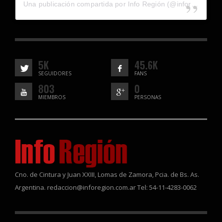
Una publicación compartida por Info Región (@inforegion_redes)
5K
45.6K
SEGUIDORES
FANS
803
0
MIEMBROS
PERSONAS
Cno. de Cintura y Juan XXIII, Lomas de Zamora, Pcia. de Bs. As.
Argentina. redaccion@inforegion.com.ar Tel: 54-11-4283-0062