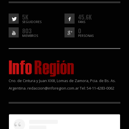
5K
45.6K
SEGUIDORES
FANS
803
0
MIEMBROS
PERSONAS
Cno. de Cintura y Juan XXIII, Lomas de Zamora, Pcia. de Bs. As.
Argentina. redaccion@inforegion.com.ar Tel: 54-11-4283-0062