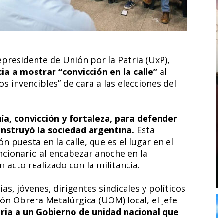
epresidente de Unión por la Patria (UxP),
cia a mostrar “convicción en la calle”
al
s invencibles” de cara a las elecciones del
uía, convicción y fortaleza, para defender
onstruyó la sociedad argentina.
Esta
 puesta en la calle, que es el lugar en el
ncionario al encabezar anoche en la
 acto realizado con la militancia.
as, jóvenes, dirigentes sindicales y políticos
ión Obrera Metalúrgica (UOM) local, el jefe
oria a un Gobierno de unidad nacional que