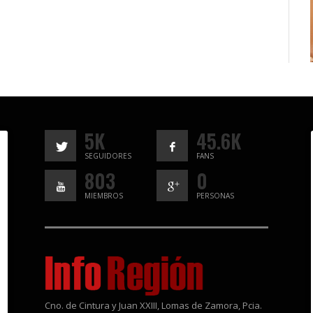
5K
45.6K
SEGUIDORES
FANS
803
0
MIEMBROS
PERSONAS
Cno. de Cintura y Juan XXIII, Lomas de Zamora, Pcia.