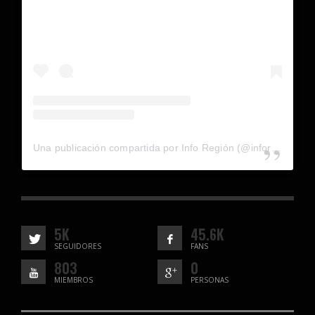
Una publicación compartida por Info Región (@inforegion_redes)
5K
45.6K
SEGUIDORES
FANS
803
0
MIEMBROS
PERSONAS