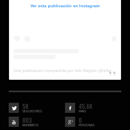
Ver esta publicación en Instagram
Una publicación compartida por Info Región (@inforegion_redes)
5K
45.6K
SEGUIDORES
FANS
803
0
MIEMBROS
PERSONAS