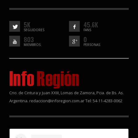
5K
45.6K
SEGUIDORES
FANS
803
0
MIEMBROS
PERSONAS
Cno. de Cintura y Juan XXIII, Lomas de Zamora, Pcia. de Bs. As.
Argentina. redaccion@inforegion.com.ar Tel: 54-11-4283-0062