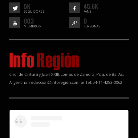
5K
45.6K
SEGUIDORES
FANS
803
0
MIEMBROS
PERSONAS
Cno. de Cintura y Juan XXIII, Lomas de Zamora, Pcia. de Bs. As.
Argentina. redaccion@inforegion.com.ar Tel: 54-11-4283-0062