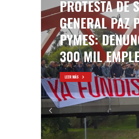
PROTESTA DE S
GENERAL PAZ P
PYMES: DENUN
300 MIL EMPL
LEER MÁS