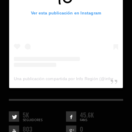
Ver esta publicación en Instagram
Una publicación compartida por Info Región (@inforegion_redes)
5K
45.6K
SEGUIDORES
FANS
803
0