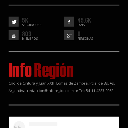
5K
45.6K
SEGUIDORES
FANS
803
0
MIEMBROS
PERSONAS
Cno. de Cintura y Juan XXIII, Lomas de Zamora, Pcia. de Bs. As.
Argentina. redaccion@inforegion.com.ar Tel: 54-11-4283-0062