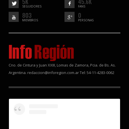
5K
45.6K
SEGUIDORES
FANS
803
0
MIEMBROS
PERSONAS
Cno. de Cintura y Juan XXIII, Lomas de Zamora, Pcia. de Bs. As.
Argentina. redaccion@inforegion.com.ar Tel: 54-11-4283-0062