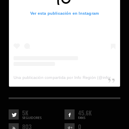
Ver esta publicación en Instagram
Una publicación compartida por Info Región (@inforegion_redes)
5K
45.6K
SEGUIDORES
FANS
803
0