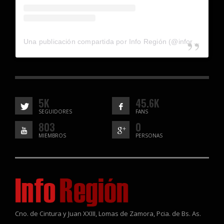
Una publicación compartida por Info Región (@inforegion_redes)
5K
45.6K
SEGUIDORES
FANS
803
0
MIEMBROS
PERSONAS
Cno. de Cintura y Juan XXIII, Lomas de Zamora, Pcia. de Bs. As.