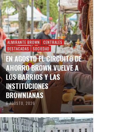
ALMIRANTE BROWN
CENTRALES
DESTACADAS
SOCIEDAD
EN AGOSTO EL CIRCUITO DE
AHORRO BROWN VUELVE A
LOS BARRIOS Y LAS
INSTITUCIONES
BROWNIANAS
6 AGOSTO, 2026