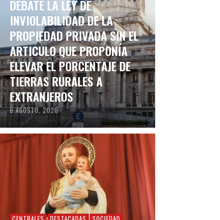
DEBATE LA LEY DE
INVIOLABILIDAD DE LA
PROPIEDAD PRIVADA SIN EL
ARTICULO QUE PROPONÍA
ELEVAR EL PORCENTAJE DE
TIERRAS RURALES A
EXTRANJEROS
6 AGOSTO, 2026
CENTRALES
DESTACADAS
SOCIEDAD