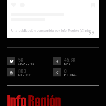
Una publicación compartida por Info Región (@inforegion_redes)
5K
45.6K
SEGUIDORES
FANS
803
0
MIEMBROS
PERSONAS