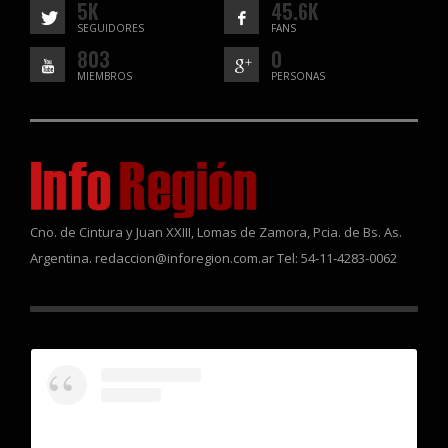
5K
45.6K
SEGUIDORES
FANS
803
0
MIEMBROS
PERSONAS
Cno. de Cintura y Juan XXIII, Lomas de Zamora, Pcia. de Bs. As.
Argentina. redaccion@inforegion.com.ar Tel: 54-11-4283-0062