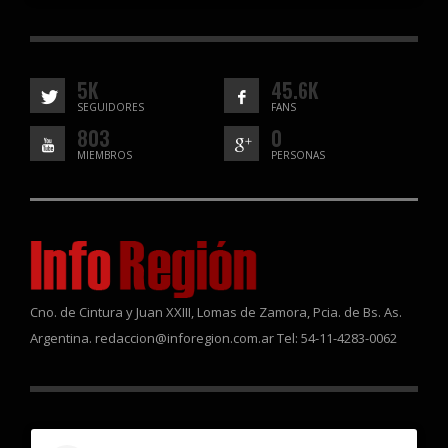
5K
45.6K
SEGUIDORES
FANS
803
0
MIEMBROS
PERSONAS
Cno. de Cintura y Juan XXIII, Lomas de Zamora, Pcia. de Bs. As.
Argentina. redaccion@inforegion.com.ar Tel: 54-11-4283-0062