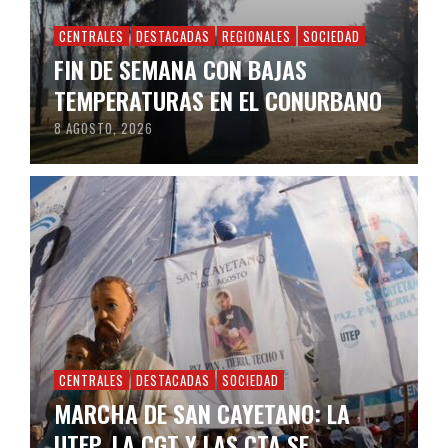
CENTRALES
DESTACADAS
REGIONALES
SOCIEDAD
FIN DE SEMANA CON BAJAS
TEMPERATURAS EN EL CONURBANO
8 AGOSTO, 2026
CENTRALES
DESTACADAS
SOCIEDAD
MARCHA DE SAN CAYETANO: LA
UTEP, LA CGT Y LAS CTA SE