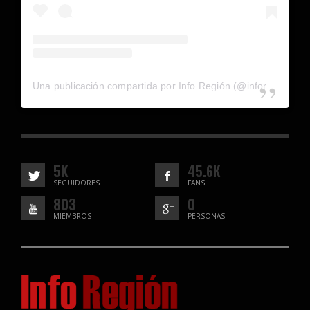
Una publicación compartida por Info Región (@inforegion_redes)
5K
45.6K
SEGUIDORES
FANS
803
0
MIEMBROS
PERSONAS