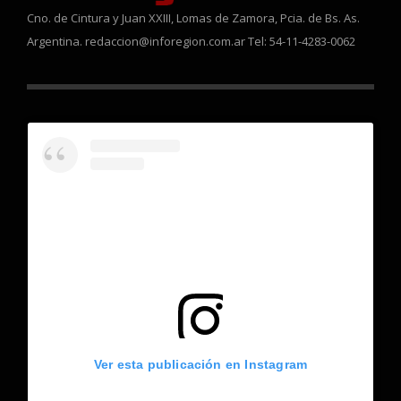
Cno. de Cintura y Juan XXIII, Lomas de Zamora, Pcia. de Bs. As.
Argentina. redaccion@inforegion.com.ar Tel: 54-11-4283-0062
Ver esta publicación en Instagram