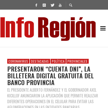
CORONAVIRUS
DESTACADAS
POLÍTICA
PROVINCIALES
PRESENTARON “CUENTA DNI”, LA
BILLETERA DIGITAL GRATUITA DEL
BANCO PROVINCIA
EL PRESIDENTE ALBERTO FERNÁNDEZ Y EL GOBERNADOR AXEL
KICILLOF ANUNCIARON LA APLICACIÓN QUE PERMITE REALIZAR
DIFERENTES OPERACIONES EN EL CELULAR PARA EVITAR LAS
AGLOMERACIONES EN LAS ENTIDADES BANCARIAS.