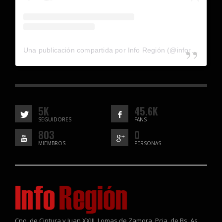
Una publicación compartida por Info Región (@inforegion_redes)
5K
45.6K
SEGUIDORES
FANS
803
0
MIEMBROS
PERSONAS
Cno. de Cintura y Juan XXIII, Lomas de Zamora, Pcia. de Bs. As.