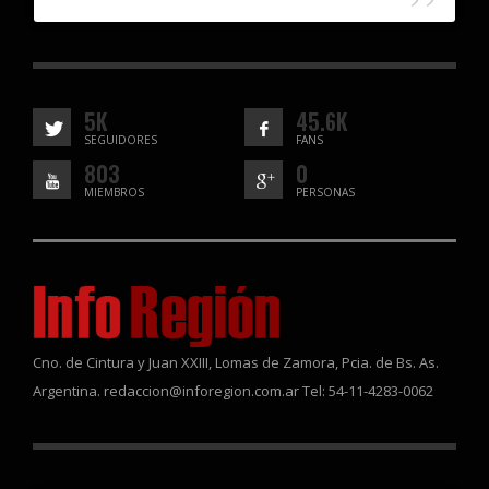
5K
45.6K
SEGUIDORES
FANS
803
0
MIEMBROS
PERSONAS
Cno. de Cintura y Juan XXIII, Lomas de Zamora, Pcia. de Bs. As.
Argentina. redaccion@inforegion.com.ar Tel: 54-11-4283-0062