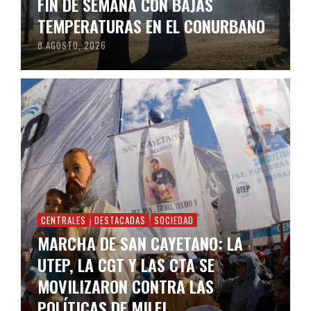
FIN DE SEMANA CON BAJAS
TEMPERATURAS EN EL CONURBANO
8 AGOSTO, 2026
CENTRALES
DESTACADAS
SOCIEDAD
MARCHA DE SAN CAYETANO: LA
UTEP, LA CGT Y LAS CTA SE
MOVILIZARON CONTRA LAS
POLÍTICAS DE MILEI