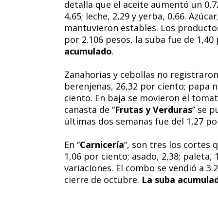
detalla que el aceite aumentó un 0,72
4,65; leche, 2,29 y yerba, 0,66. Azúca
mantuvieron estables. Los producto
por 2.106 pesos, la suba fue de 1,40 
acumulado
.
Zanahorias y cebollas no registraron 
berenjenas, 26,32 por ciento; papa n
ciento. En baja se movieron el tomate 
canasta de “
Frutas y Verduras
” se p
últimas dos semanas fue del 1,27 po
En “
Carnicería
“, son tres los corte
1,06 por ciento; asado, 2,38; paleta
variaciones. El combo se vendió a 3.
cierre de octubre.
La suba acumulada