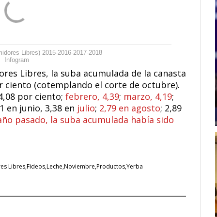
idores Libres) 2015-2016-2017-2018
Infogram
res Libres, la suba acumulada de la canasta
r ciento (cotemplando el corte de octubre).
4,08 por ciento;
febrero, 4,39
;
marzo, 4,19
;
91 en junio, 3,38 en
julio
;
2,79 en agosto
; 2,89
 año pasado, la suba acumulada había sido
es Libres
Fideos
Leche
Noviembre
Productos
Yerba