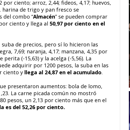
 por ciento; arroz, 2,44; fideos, 4,17; huevos,
r, harina de trigo y pan fresco se
s del combo “
Almacén
” se pueden comprar
por ciento y llega al
50,97 por ciento en el
suba de precios, pero sí lo hicieron las
egra, 7,69; naranja, 4,17; manzana, 4,35 por
perita (-15,63) y la acelga (-5,56). La
uede adquirir por 1200 pesos, la suba en las
r ciento y
llega al 24,87 en el acumulado
.
s que presentaron aumentos: bola de lomo,
, 1,23. La carne picada común no mostró
280 pesos, un 2,13 por ciento más que en el
 es del 52,26 por ciento.