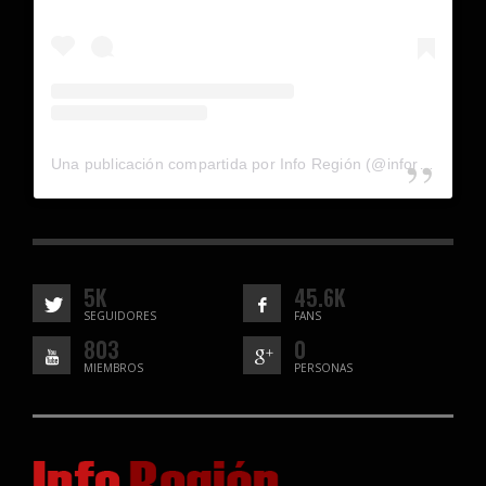
Una publicación compartida por Info Región (@inforegion_redes)
5K
45.6K
SEGUIDORES
FANS
803
0
MIEMBROS
PERSONAS