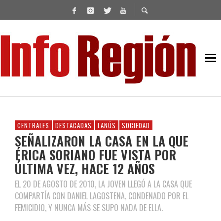
CENTRALES
DESTACADAS
LANÚS
SOCIEDAD
SEÑALIZARON LA CASA EN LA QUE
ÉRICA SORIANO FUE VISTA POR
ÚLTIMA VEZ, HACE 12 AÑOS
EL 20 DE AGOSTO DE 2010, LA JOVEN LLEGÓ A LA CASA QUE
COMPARTÍA CON DANIEL LAGOSTENA, CONDENADO POR EL
FEMICIDIO, Y NUNCA MÁS SE SUPO NADA DE ELLA.