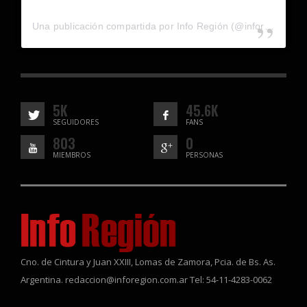
Una publicación compartida por Info Región (@inforegion_redes)
5K
45.6K
SEGUIDORES
FANS
803
0
MIEMBROS
PERSONAS
Cno. de Cintura y Juan XXIII, Lomas de Zamora, Pcia. de Bs. As.
Argentina. redaccion@inforegion.com.ar Tel: 54-11-4283-0062