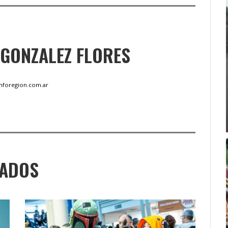
 GONZALEZ FLORES
inforegion.com.ar
NADOS