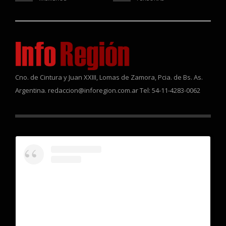
Cno. de Cintura y Juan XXIII, Lomas de Zamora, Pcia. de Bs. As.
Argentina. redaccion@inforegion.com.ar Tel: 54-11-4283-0062