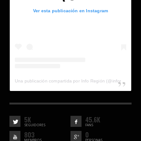
Ver esta publicación en Instagram
Una publicación compartida por Info Región (@inforegion_redes)
5K
45.6K
SEGUIDORES
FANS
803
0
MIEMBROS
PERSONAS