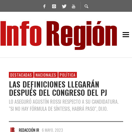
DESTACADAS
NACIONALES
POLÍTICA
LAS DEFINICIONES LLEGARÁN
DESPUÉS DEL CONGRESO DEL PJ
LO ASEGURÓ AGUSTÍN ROSSI RESPECTO A SU CANDIDATURA.
"SI NO HAY FÓRMULA DE SÍNTESIS, HABRÁ PASO", DIJO.
REDACCIÓN IR
6 MAYO, 2023