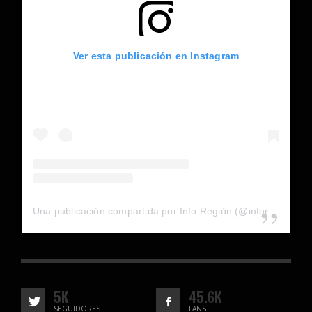
Ver esta publicación en Instagram
Una publicación compartida por Info Región (@inforegion_redes)
5K
45.6K
SEGUIDORES
FANS