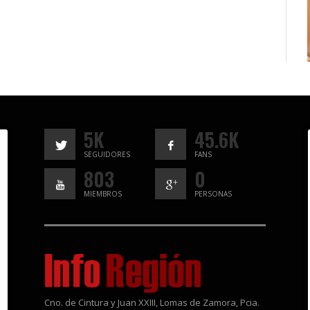
5K
45.6K
SEGUIDORES
FANS
803
0
MIEMBROS
PERSONAS
Cno. de Cintura y Juan XXIII, Lomas de Zamora, Pcia.