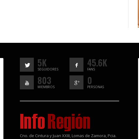
5K
45.6K
SEGUIDORES
FANS
803
0
MIEMBROS
PERSONAS
Cno. de Cintura y Juan XXIII, Lomas de Zamora, Pcia.