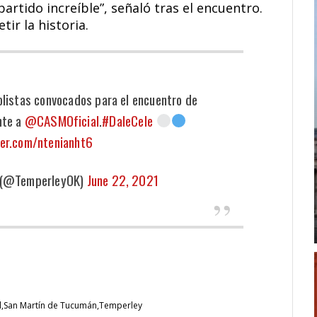
partido increíble”, señaló tras el encuentro.
tir la historia.
olistas convocados para el encuentro de
nte a
@CASMOficial
.
#DaleCele
ter.com/ntenianht6
 (@TemperleyOK)
June 22, 2021
l
San Martín de Tucumán
Temperley