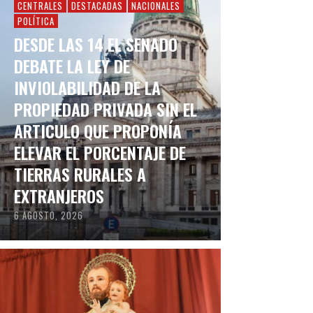
CENTRALES
DESTACADAS
NACIONALES
POLÍTICA
DESDE LAS 14 EL SENADO
DEBATE LA LEY DE
INVIOLABILIDAD DE LA
PROPIEDAD PRIVADA SIN EL
ARTICULO QUE PROPONÍA
ELEVAR EL PORCENTAJE DE
TIERRAS RURALES A
EXTRANJEROS
6 AGOSTO, 2026