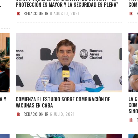
L
PROTECCIÓN ES MAYOR Y LA SEGURIDAD ES PLENA”
COM
REDACCIÓN IR
8 AGOSTO, 2021
LA C
A Y
COMIENZA EL ESTUDIO SOBRE COMBINACIÓN DE
COM
VACUNAS EN CABA
SIN
REDACCIÓN IR
6 JULIO, 2021