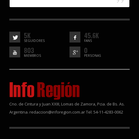
5K
45.6K
SEGUIDORES
FANS
803
0
MIEMBROS
PERSONAS
Cno. de Cintura y Juan XXIII, Lomas de Zamora, Pcia. de Bs. As.
Argentina. redaccion@inforegion.com.ar Tel: 54-11-4283-0062