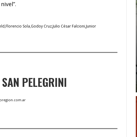
nivel”.
eld
Florencio Sola
Godoy Cruz
Julio César Falcioni
Junior
SAN PELEGRINI
foregion.com.ar