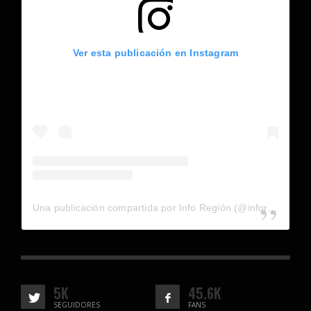
Ver esta publicación en Instagram
Una publicación compartida por Info Región (@inforegion_redes)
5K
45.6K
SEGUIDORES
FANS