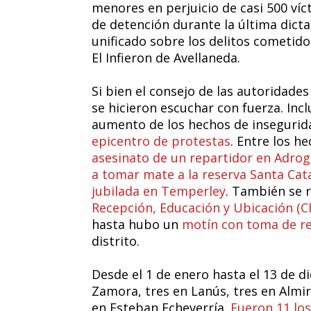
menores en perjuicio de casi 500 víc
de detención durante la última dicta
unificado sobre los delitos cometidos
El Infieron de Avellaneda.
Si bien el consejo de las autoridade
se hicieron escuchar con fuerza. In
aumento de los hechos de insegurid
epicentro de protestas
. Entre los 
asesinato de un repartidor en Adro
a tomar mate a la reserva Santa Cat
jubilada en Temperley
. También se 
Recepción, Educación y Ubicación 
hasta hubo un
motín con toma de re
distrito.
Desde el 1 de enero hasta el 13 de 
Zamora, tres en Lanús, tres en Almi
en Esteban Echeverría.
Fueron 11 los