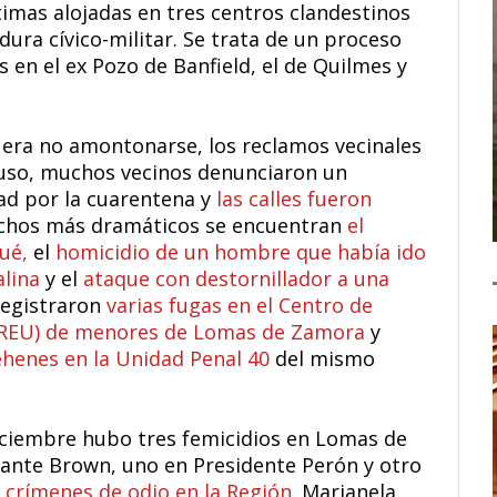
timas alojadas en tres centros clandestinos
dura cívico-militar. Se trata de un proceso
 en el ex Pozo de Banfield, el de Quilmes y
s era no amontonarse, los reclamos vecinales
cluso, muchos vecinos denunciaron un
ad por la cuarentena y
las calles fueron
hechos más dramáticos se encuentran
el
gué,
el
homicidio de un hombre que había ido
alina
y el
ataque con destornillador a una
registraron
varias fugas en el Centro de
(CREU) de menores de Lomas de Zamora
y
henes en la Unidad Penal 40
del mismo
diciembre hubo tres femicidios en Lomas de
rante Brown, uno en Presidente Perón y otro
 crímenes de odio en la Región.
Marianela