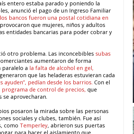
ís entero estaba parado y poniendo la
les, anunció el pago de un Ingreso Familiar
 los bancos fueron una postal cotidiana en
provocaron que mujeres, niños y adultos
s entidades bancarias para poder cobrar y
eció otro problema. Las inconcebibles
subas
 Comerciantes aumentaron de forma
n paralelo a
la falta de alcohol en gel,
 generaron que las heladeras estuvieran cada
 ayuden”, pedían desde los barrios.
Con el
 programa de control de precios,
que
 se aprovecharan.
pios posaron la mirada sobre las personas
iones sociales y clubes, también. Fue así
as, como
Temperley
, abrieron sus puertas
hogar para hacer el aislamiento que