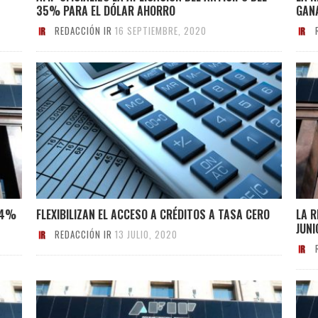
35% PARA EL DÓLAR AHORRO
GAN
REDACCIÓN IR
16 SEPTIEMBRE, 2020
 24%
FLEXIBILIZAN EL ACCESO A CRÉDITOS A TASA CERO
LA 
JUNI
REDACCIÓN IR
13 JULIO, 2020