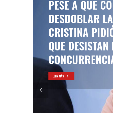
PESE A QUE C
DESDOBLAR LA
CRISTINA PIDI
QUE DESISTAN
CONCURRENCI
LEER MÁS